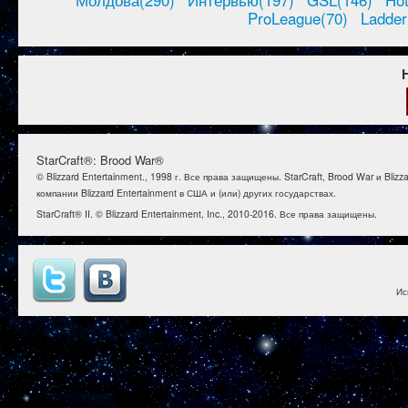
Молдова(290)
Интервью(197)
GSL(146)
Ho
ProLeague(70)
Ladder
StarCraft®: Brood War®
© Blizzard Entertainment., 1998 г. Все права защищены. StarCraft, Brood War и B
компании Blizzard Entertainment в США и (или) других государствах.
StarCraft® II. © Blizzard Entertainment, Inc., 2010-2016. Все права защищены.
Ис