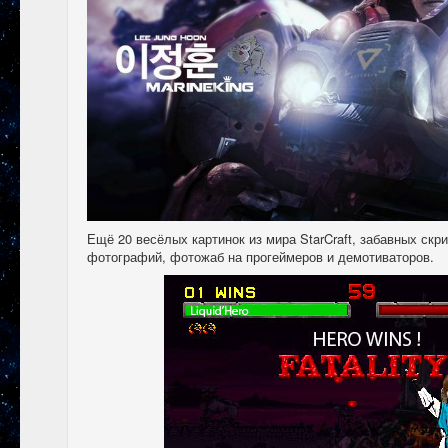
Ещё 20 весёлых картинок из мира StarCraft, забавных скр
фотографий, фотожаб на прогеймеров и демотиваторов.