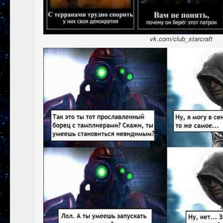
​vk.com/club_starcraft