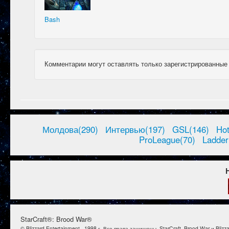
Bash
Комментарии могут оставлять только зарегистрированные
Молдова(290)
Интервью(197)
GSL(146)
Ho
ProLeague(70)
Ladder
StarCraft®: Brood War®
© Blizzard Entertainment., 1998 г. Все права защищены. StarCraft, Brood War и B