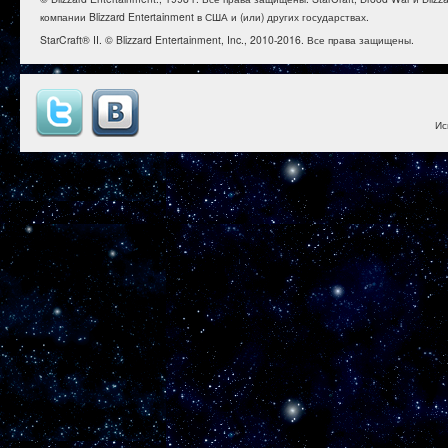
компании Blizzard Entertainment в США и (или) других государствах.
StarCraft® II. © Blizzard Entertainment, Inc., 2010-2016. Все права защищены.
Ис