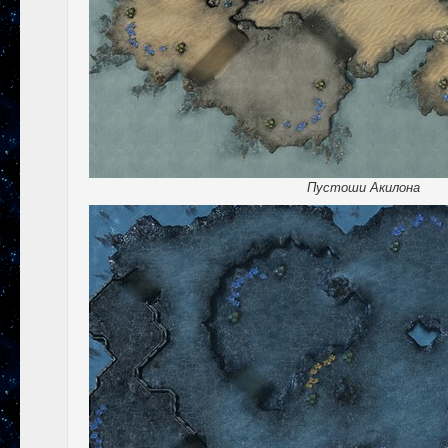
Пустоши Акилона