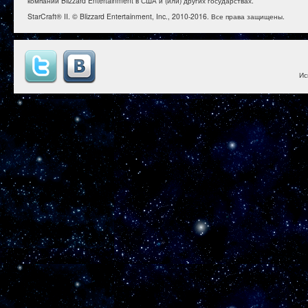
компании Blizzard Entertainment в США и (или) других государствах.
StarCraft® II. © Blizzard Entertainment, Inc., 2010-2016. Все права защищены.
Ис