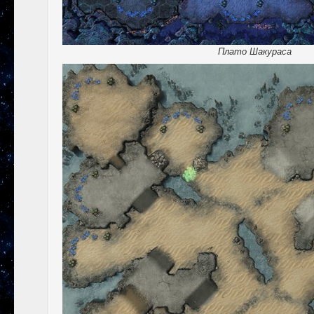
Плато Шакураса