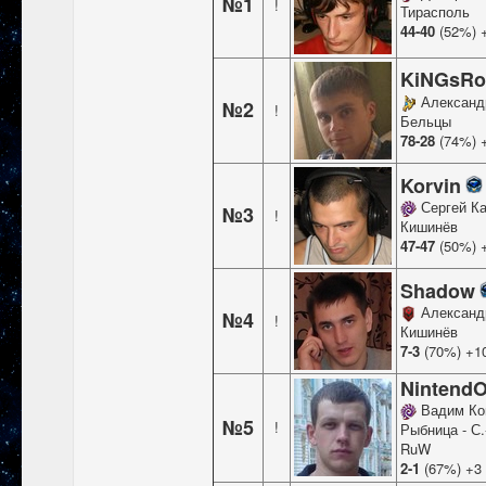
№1
!
Тирасполь
44-40
(52%) 
KiNGsR
Александ
№2
!
Бельцы
78-28
(74%) 
Korvin
Сергей Ка
№3
!
Кишинёв
47-47
(50%) 
Shadow
Александ
№4
!
Кишинёв
7-3
(70%) +1
Nintend
Вадим Ко
№5
!
Рыбница - С.
RuW
2-1
(67%) +3