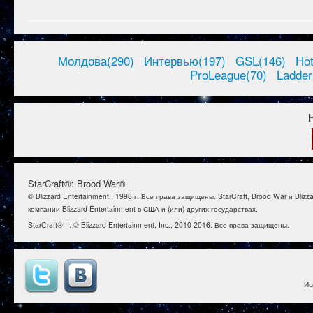
Молдова(290)
Интервью(197)
GSL(146)
Ho
ProLeague(70)
Ladder
StarCraft®: Brood War®
© Blizzard Entertainment., 1998 г. Все права защищены. StarCraft, Brood War и B
компании Blizzard Entertainment в США и (или) других государствах.
StarCraft® II. © Blizzard Entertainment, Inc., 2010-2016. Все права защищены.
Ис