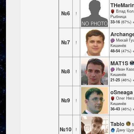
THeMari
Влад Кол
№6
!
Рыбница
33-16
(67%) 
Archang
Михай Гу
№7
!
Кишинёв
48-54
(47%) 
MAT1S
Иван Каз
№8
!
Кишинёв
21-25
(46%) 
oSneag
Олег Няг
№9
!
Кишинёв
36-43
(46%) 
Tablo
5
№10
!
Дану Цур