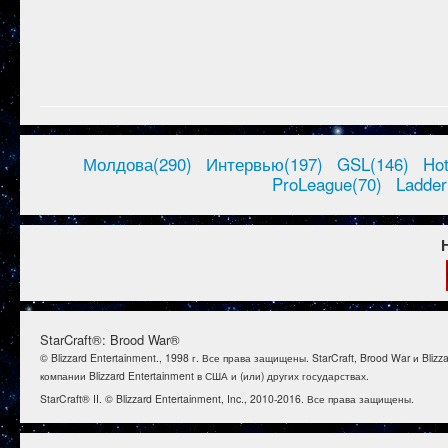
Молдова(290)
Интервью(197)
GSL(146)
Ho
ProLeague(70)
Ladder
StarCraft®: Brood War®
© Blizzard Entertainment., 1998 г. Все права защищены. StarCraft, Brood War и B
компании Blizzard Entertainment в США и (или) других государствах.
StarCraft® II. © Blizzard Entertainment, Inc., 2010-2016. Все права защищены.