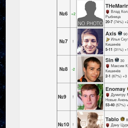
THeMari
Влад Кол
№6
+2
Рыбница
20-7
(74%) +
Axis
90
Илья Ску
№7
!
Кишинёв
5-11
(31%) +
Sin
30
Максим К
№8
-2
Кишинёв
2-1
(67%) +3
Enomay
Думитру 
№9
!
Новые Анен
53-40
(57%) 
Tablo
8
№10
!
Дану Цур