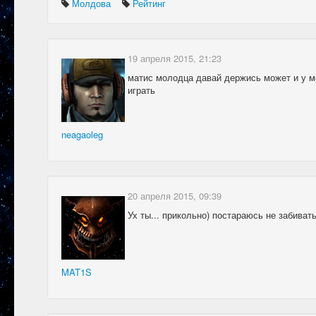
Молдова
Рейтинг
19 апреля 2015, 21:23
матис молодца давай держись может и у м
играть
neagaoleg
20 апреля 2015, 09:39
Ух ты... прикольно) постараюсь не забивать
MAT1S