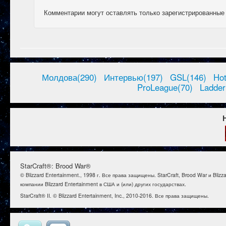
Комментарии могут оставлять только зарегистрированные
Молдова(290)
Интервью(197)
GSL(146)
Ho
ProLeague(70)
Ladder
StarCraft®: Brood War®
© Blizzard Entertainment., 1998 г. Все права защищены. StarCraft, Brood War и B
компании Blizzard Entertainment в США и (или) других государствах.
StarCraft® II. © Blizzard Entertainment, Inc., 2010-2016. Все права защищены.