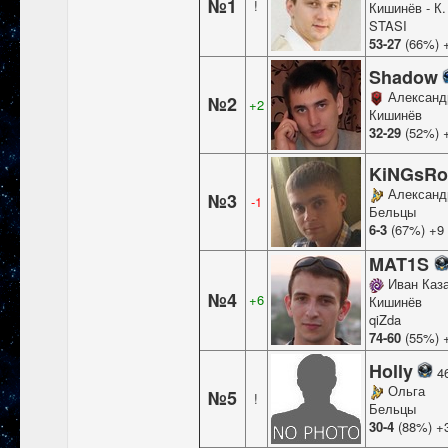
№1
!
Кишинёв - К
STASI
53-27
(66%) 
Shadow
Александ
№2
+2
Кишинёв
32-29
(52%) 
KiNGsR
Александ
№3
-1
Бельцы
6-3
(67%) +9
MAT1S
Иван Каз
№4
+6
Кишинёв
qiZda
74-60
(55%) 
Holly
4
Ольга
№5
!
Бельцы
30-4
(88%) +