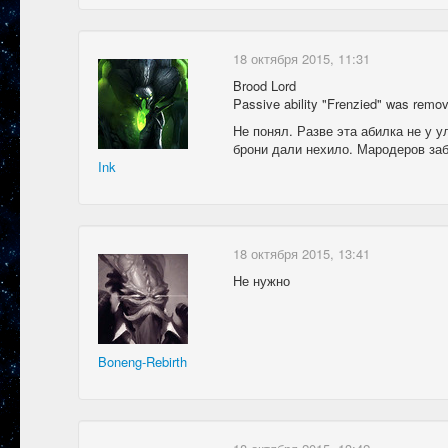
18 октября 2015, 11:31
Brood Lord
Passive ability "Frenzied" was remo
Не понял. Разве эта абилка не у 
брони дали нехило. Мародеров заб
Ink
18 октября 2015, 13:41
Не нужно
Boneng-Rebirth