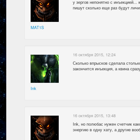
у зергов непонятно с инъекцией...
пишут сколько еще раз будут лич
MAT1S
16 октября 2015, 12:24
Сколько впрысков сделала столько
закончится инъекция, а квина сра
Ink
16 октября 2015, 13:48
Ink, но полюбас нужен счетчик как
энергию в одну хату, а другие во