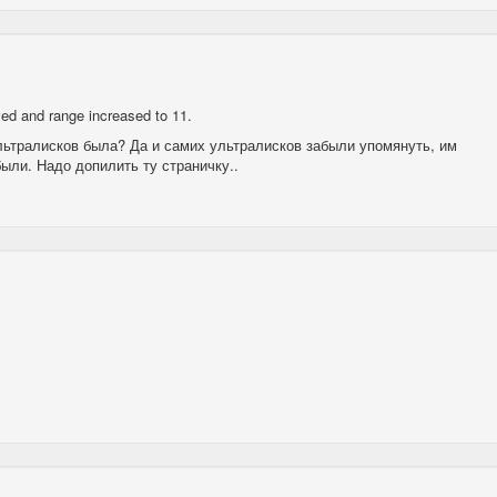
ved and range increased to 11.
ультралисков была? Да и самих ультралисков забыли упомянуть, им
ыли. Надо допилить ту страничку..