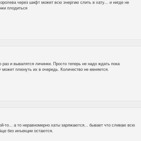
 королева через шифт может всю энергию слить в хату... и нигде не
инки плодиться
 раз и вывалятся личинки. Просто теперь не надо ждать пока
зу может плюнуть их в очередь. Количество не меняется.
ой-то... а то неравномерно хаты заряжаются... бывает что сливаю всю
обще без инъекции остаются.