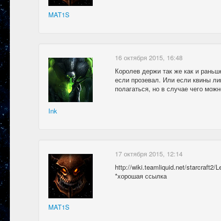
MAT1S
16 октября 2015, 16:48
Королев держи так же как и раньш
если прозевал. Или если квины ли
полагаться, но в случае чего мож
Ink
17 октября 2015, 12:14
http://wiki.teamliquid.net/starcraft2
*хорошая ссылка
MAT1S