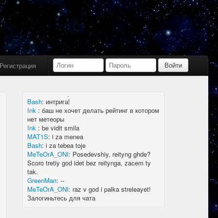
Bash
:
limboid, заходил бы в Дискорд не
пропустил бы.
Ink
:
limboid, сейчас как бы всё сообщество
в дискорде, там всегда инфа самая
актуальная
k7.Gladiator
:
yoyo
Ink
:
yoyo
Регистрация
MAT1S
:
гладиатор = бв нагибатор?
Ink
:
на 20 лей игратор
MeTeOrA_ONI
:
Быть или не быть рейтингу,
вот в чем вопрос 🤔
Bash
:
интрига!
Ink
:
баш не хочет делать рейтинг в котором
нет метеоры
Ink
:
be vidit smila
MAT1S
:
i za menea
Bash
:
i za tebea toje
MeTeOrA_ONI
:
Posedevshiy, reityng ghde?
Scoro tretiy god idet bez reitynga, zacem ty
tak.
GreenMan
:
--
MeTeOrA_ONI
:
raz v god i palka streleayet!
Залогиньтесь для чата