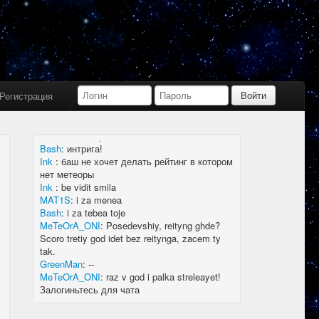
Bash
:
limboid, заходил бы в Дискорд не
пропустил бы.
Ink
:
limboid, сейчас как бы всё сообщество
в дискорде, там всегда инфа самая
актуальная
k7.Gladiator
:
yoyo
Ink
:
yoyo
Регистрация
MAT1S
:
гладиатор = бв нагибатор?
Ink
:
на 20 лей игратор
MeTeOrA_ONI
:
Быть или не быть рейтингу,
вот в чем вопрос 🤔
Bash
:
интрига!
Ink
:
баш не хочет делать рейтинг в котором
нет метеоры
Ink
:
be vidit smila
MAT1S
:
i za menea
Bash
:
i za tebea toje
MeTeOrA_ONI
:
Posedevshiy, reityng ghde?
Scoro tretiy god idet bez reitynga, zacem ty
tak.
GreenMan
:
--
MeTeOrA_ONI
:
raz v god i palka streleayet!
Залогиньтесь для чата