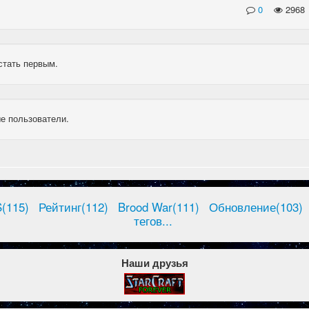
0
2968
стать первым.
е пользователи.
(115)
Рейтинг(112)
Brood War(111)
Обновление(103)
тегов...
Наши друзья