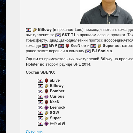
Billowy
(в прошлом Lure) присоединяется к команд
выступления за
SKT T1
в прошлом сезоне пролиги. Та
трансферту, двадцатиоднолетний протосс воссоединяетс
команде
MVP
KeeN
-ом и
Super
-ом, кото
ранее также перешли в команду
BJ Sonic
-а.
Одним из примечательных выступлений Billowy на пролиге 
Rolster
во втором раунде SPL 2014.
Состав SBENU:
aLive
Billowy
Bomber
Curious
KeeN
Leenock
SGW
Super
동래굴링
Источник