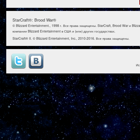
StarCraft®: Brood War®
© Blizzard Entertainment., 1998 г. Все права защищены. StarCraft, Brood War и B
компании Blizzard Entertainment в США и (или) других государствах.
StarCraft® II. © Blizzard Entertainment, Inc., 2010-2016. Все права защищены.
Ис