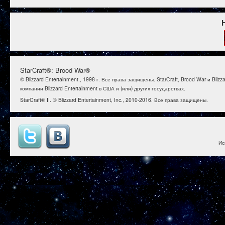
StarCraft®: Brood War®
© Blizzard Entertainment., 1998 г. Все права защищены. StarCraft, Brood War и B
компании Blizzard Entertainment в США и (или) других государствах.
StarCraft® II. © Blizzard Entertainment, Inc., 2010-2016. Все права защищены.
Ис