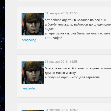
31 января 2016, 13:53
вот сейчас адепты в балансе на все 100
а бомбу мне жаль, вайперов до следуищего
видать
а перегрузка как она была так она и остане
хоть бафай
neagaoleg
31 января 2016, 13:58
блять, я на много большего ожидал от лот
другое макро и мету
а получил одно микро для зератула
neagaoleg
31 января 2016, 13:59