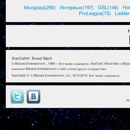
Молдова(290)
Интервью(197)
GSL(146)
Ho
ProLeague(70)
Ladder
StarCraft®: Brood War®
© Blizzard Entertainment., 1998 г. Все права защищены. StarCraft, Brood War и B
компании Blizzard Entertainment в США и (или) других государствах.
StarCraft® II. © Blizzard Entertainment, Inc., 2010-2016. Все права защищены.
Ис