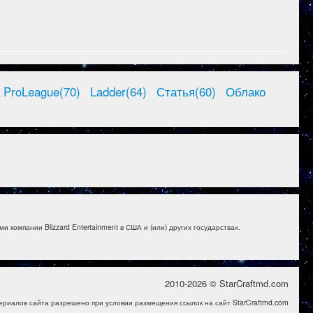
ProLeague(70)
Ladder(64)
Статья(60)
Облако
и компании Blizzard Entertainment в США и (или) других государствах.
2010-2026 © StarCraftmd.com
ериалов сайта разрешено при условии размещения ссылок на сайт StarCraftmd.com