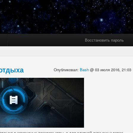
Восстановить пароль
 отдыха
Опубликовал:
Bash
@ 03 июля 2016, 21:03
отдыха в командных режимах игры, а для элитной лиги они и вовсе