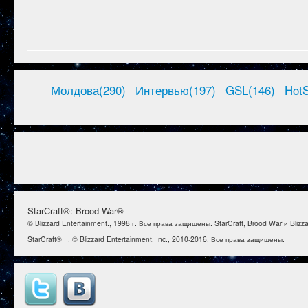
Молдова(290)
Интервью(197)
GSL(146)
HotS
StarCraft®: Brood War®
© Blizzard Entertainment., 1998 г. Все права защищены. StarCraft, Brood War и Bl
StarCraft® II. © Blizzard Entertainment, Inc., 2010-2016. Все права защищены.