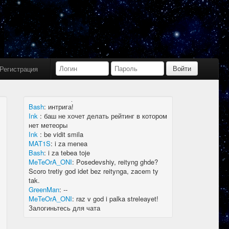
Bash
:
limboid, заходил бы в Дискорд не
пропустил бы.
Ink
:
limboid, сейчас как бы всё сообщество
в дискорде, там всегда инфа самая
актуальная
k7.Gladiator
:
yoyo
Ink
:
yoyo
Регистрация
MAT1S
:
гладиатор = бв нагибатор?
Ink
:
на 20 лей игратор
MeTeOrA_ONI
:
Быть или не быть рейтингу,
вот в чем вопрос 🤔
Bash
:
интрига!
Ink
:
баш не хочет делать рейтинг в котором
нет метеоры
Ink
:
be vidit smila
MAT1S
:
i za menea
Bash
:
i za tebea toje
MeTeOrA_ONI
:
Posedevshiy, reityng ghde?
Scoro tretiy god idet bez reitynga, zacem ty
tak.
GreenMan
:
--
MeTeOrA_ONI
:
raz v god i palka streleayet!
Залогиньтесь для чата