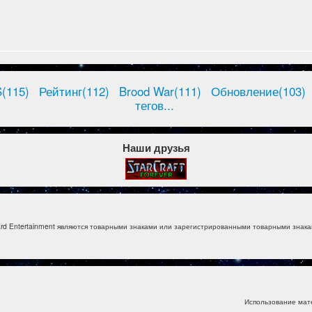
(115)
Рейтинг(112)
Brood War(111)
Обновление(103)
тегов...
Наши друзья
izzard Entertainment являются товарными знаками или зарегистрированными товарными знакам
Использование мат