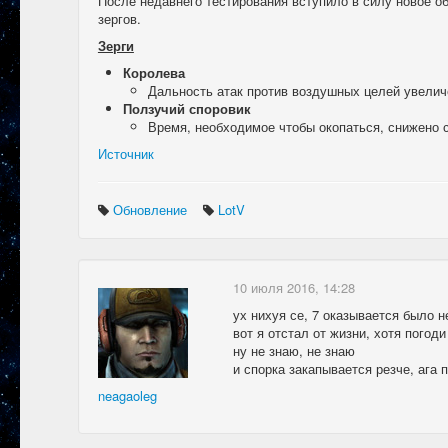
После недавнего тестирования вступило в силу новое о
зергов.
Зерги
Королева
Дальность атак против воздушных целей увеличе
Ползучий споровик
Время, необходимое чтобы окопаться, снижено с
Источник
Обновление
LotV
10 июля 2016, 14:28
ух нихуя се, 7 оказывается было 
вот я отстал от жизни, хотя погоди
ну не знаю, не знаю
и спорка закапывается резче, ага 
neagaoleg