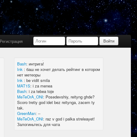
Bash
:
limboid, заходил бы в Дискорд не
пропустил бы.
Ink
:
limboid, сейчас как бы всё сообщество
в дискорде, там всегда инфа самая
актуальная
k7.Gladiator
:
yoyo
Ink
:
yoyo
Регистрация
MAT1S
:
гладиатор = бв нагибатор?
Ink
:
на 20 лей игратор
MeTeOrA_ONI
:
Быть или не быть рейтингу,
вот в чем вопрос 🤔
Bash
:
интрига!
Ink
:
баш не хочет делать рейтинг в котором
нет метеоры
Ink
:
be vidit smila
MAT1S
:
i za menea
Bash
:
i za tebea toje
MeTeOrA_ONI
:
Posedevshiy, reityng ghde?
Scoro tretiy god idet bez reitynga, zacem ty
tak.
GreenMan
:
--
MeTeOrA_ONI
:
raz v god i palka streleayet!
Залогиньтесь для чата