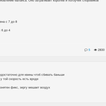
бновление баланса. Оно затрагивает королев и ползучих споровиков
на с 7 до 8
 6 до 4
5
2830
недостаточно для квины чтоб сбивать баньши
 у той скорость есть вроде
понятен фикс, зергу мешает воздух