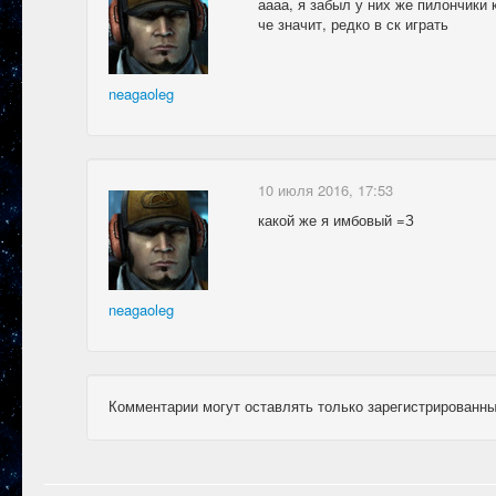
аааа, я забыл у них же пилончики 
че значит, редко в ск играть
neagaoleg
10 июля 2016, 17:53
какой же я имбовый =З
neagaoleg
Комментарии могут оставлять только зарегистрированны