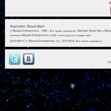
StarCraft®: Brood War®
© Blizzard Entertainment., 1998 г. Все права защищены. StarCraft, Brood War и B
компании Blizzard Entertainment в США и (или) других государствах.
StarCraft® II. © Blizzard Entertainment, Inc., 2010-2016. Все права защищены.
Ис