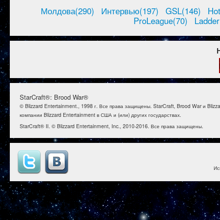
Молдова(290)
Интервью(197)
GSL(146)
Ho
ProLeague(70)
Ladder
StarCraft®: Brood War®
© Blizzard Entertainment., 1998 г. Все права защищены. StarCraft, Brood War и B
компании Blizzard Entertainment в США и (или) других государствах.
StarCraft® II. © Blizzard Entertainment, Inc., 2010-2016. Все права защищены.
Ис