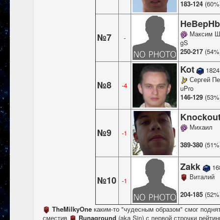
183-124
(60%
HeBepHb
Максим Ш
№7
-
gS
250-217
(54%
Kot
1824
Сергей П
№8
-4
uPro
146-129
(53%
Knockou
Михаил
№9
-1
389-380
(51%
Zakk
16
Виталий
№10
-1
204-185
(52%
TheMilkyOne
каким-то "чудесным образом" смог поднять
сместив
Runaground
(aka Sin) с первой строчки рейтин