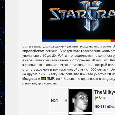
Вот и вышел долгожданный рейтинг молдавских игроков St
европейском
регионе. В результате голосования количес
увеличено с 10 до 20. Рейтинг определяется по количеств
в своей лиге с начала сезона и отображает 20 лучших. Лиг
значение, так например игрок алмазной лиги, который набр
стоять выше чем игрок платиновой лиги с 1000 очками. Эт
на другие лиги. В текущем рейтинге приняло участие
28
иг
Молдова
и
ПМР
, на
4
больше по сравнению с предыд
с ним внутри новости.
TheMilk
Олег
№1
+9
190-131
(59%