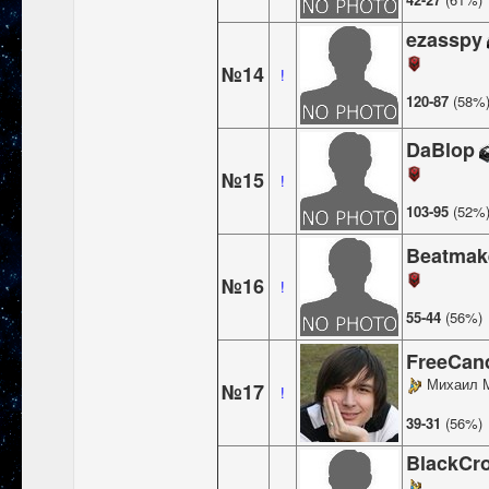
ezasspy
№14
!
120-87
(58%
DaBlop
№15
!
103-95
(52%
Beatmak
№16
!
55-44
(56%)
FreeCan
Михаил М
№17
!
39-31
(56%)
BlackCr