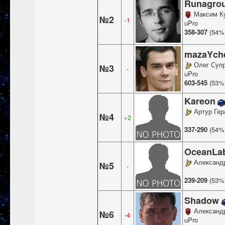
Runagro
Максим К
№2
-1
uPro
358-307
(54%
mazaYch
Олег Суп
№3
-
uPro
603-545
(53%
Kareon
Артур Гер
№4
+2
337-290
(54%
OceanLa
Александ
№5
-
239-209
(53%
Shadow
Александ
№6
-4
uPro