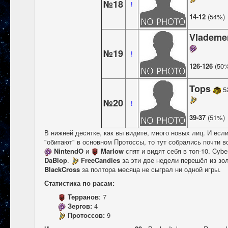
№18
!
14-12
(54%)
Vlademe
№19
!
126-126
(50
Tops
5
№20
!
39-37
(51%)
В нижней десятке, как вы видите, много новых лиц. И есл
"обитают" в основном Протоссы, то тут собрались почти в
NintendO
и
Marlow
спят и видят себя в топ-10. Cyb
DaBlop
.
FreeCandies
за эти две недели перешёл из зо
BlackCross
за полтора месяца не сыграл ни одной игры.
Статистика по расам:
Терранов
: 7
Зергов:
4
Протоссов:
9