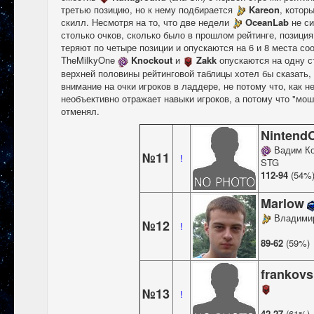
третью позицию, но к нему подбирается
Kareon
, котор
скилл. Несмотря на то, что две недели
OceanLab
не си
столько очков, сколько было в прошлом рейтинге, позиция
теряют по четыре позиции и опускаются на 6 и 8 места со
TheMilkyOne
Knockout
и
Zakk
опускаются на одну с
верхней половины рейтинговой таблицы хотел бы сказать,
внимание на очки игроков в ладдере, не потому что, как 
необъективно отражает навыки игроков, а потому что "мо
отменял.
Nintend
Вадим К
№11
!
STG
112-94
(54%
Marlow
Владимир
№12
!
89-62
(59%)
frankov
№13
!
42-27
(61%)