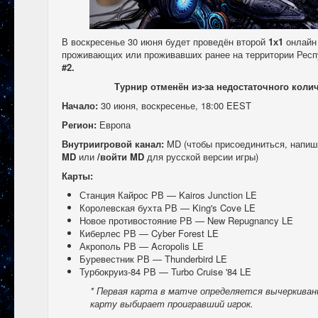
В воскресенье 30 июня будет проведён второй
1х1
онлайн 
проживающих или проживавших ранее на территории Респ
#2.
Турнир отменён из-за недостаточного колич
Начало:
30 июня, воскресенье, 18:00 EEST
Регион:
Европа
Внутриигровой канал:
MD (чтобы присоединиться, напишит
MD
или
/войти MD
для русской версии игры)
Карты:
Станция Кайрос РВ — Kairos Junction LE
Королевская бухта РВ — King's Cove LE
Новое противостояние РВ — New Repugnancy LE
Киберлес РВ — Cyber Forest LE
Акрополь РВ — Acropolis LE
Буревестник РВ — Thunderbird LE
Турбокруиз-84 РВ — Turbo Cruise '84 LE
* Первая карта в матче определяется вычеркиван
карту выбирает проигравший игрок.