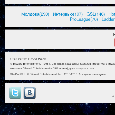
Молдова(290)
Интервью(197)
GSL(146)
Ho
ProLeague(70)
Ladder
StarCraft®: Brood War®
© Blizzard Entertainment., 1998 г. Все права защищены. StarCraft, Brood War и B
компании Blizzard Entertainment в США и (или) других государствах.
StarCraft® II. © Blizzard Entertainment, Inc., 2010-2016. Все права защищены.
Ис