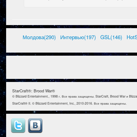
Молдова(290)
Интервью(197)
GSL(146)
HotS
StarCraft®: Brood War®
© Blizzard Entertainment., 1998 г. Все права защищены. StarCraft, Brood War и Bl
StarCraft® II. © Blizzard Entertainment, Inc., 2010-2016. Все права защищены.