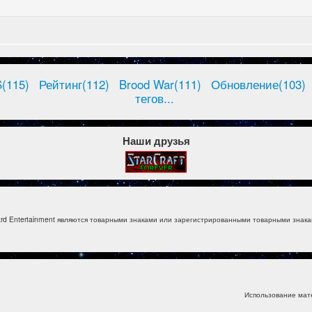
(115)
Рейтинг(112)
Brood War(111)
Обновление(103)
тегов...
Наши друзья
izzard Entertainment являются товарными знаками или зарегистрированными товарными знакам
Использование мат