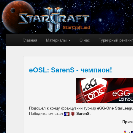
Главная
Материалы
О нас
Турнирный рейтинг
eOSL: SarenS - чемпион!
Подошёл к концу французкий турнир
eGG-One StarLeagu
Победителем стал
SarenS
.
Призы
-