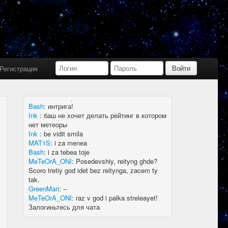
Bash
:
limboid, заходил бы в Дискорд не
пропустил бы.
Ink
:
limboid, сейчас как бы всё сообщество
в дискорде, там всегда инфа самая
актуальная
k7.Gladiator
:
yoyo
Ink
:
yoyo
Регистрация
MAT1S
:
гладиатор = бв нагибатор?
Ink
:
на 20 лей игратор
MeTeOrA_ONI
:
Быть или не быть рейтингу,
вот в чем вопрос 🤔
Bash
:
интрига!
Ink
:
баш не хочет делать рейтинг в котором
нет метеоры
Ink
:
be vidit smila
MAT1S
:
i za menea
Bash
:
i za tebea toje
MeTeOrA_ONI
:
Posedevshiy, reityng ghde?
Scoro tretiy god idet bez reitynga, zacem ty
tak.
GreenMan
:
--
MeTeOrA_ONI
:
raz v god i palka streleayet!
Залогиньтесь для чата