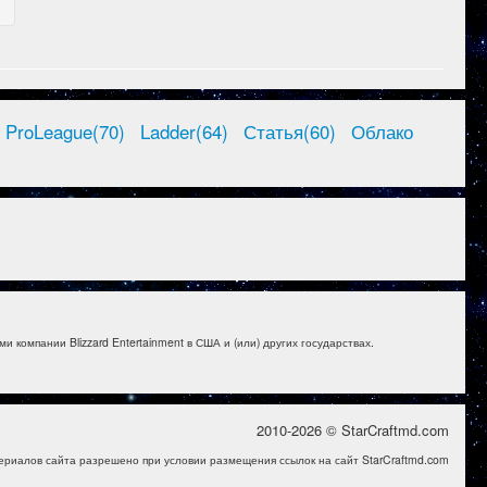
ProLeague(70)
Ladder(64)
Статья(60)
Облако
и компании Blizzard Entertainment в США и (или) других государствах.
2010-2026 © StarCraftmd.com
ериалов сайта разрешено при условии размещения ссылок на сайт StarCraftmd.com