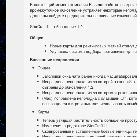
В настоящий момент компания Blizzard работает над очере
промежуточное обновление устраняет некоторые неполад
Далее вы найдете предварительное описание изменений
StarCraft II – обновление 1.2.1
Общее
Новые карты для рейтинговых матчей станут 
Улучшена система подбора противников для з
Внесенные исправления
Общее
Заголовки окна чата ранее иногда масштабировали
Исправлена неполадка, из-за которой в окне «Ист
сыграны до обновления 1.2.
Исправлена неполадка, из-за которых игроков ино
(Mac) Исправлена неполадка с клавишей Ctrl, кот
возвращался к игре и пытался использовать комб
Карты
Теперь увядшая растительность больше не проступ
Изменения в редакторе StarCraft II
Скопированные и вставленные боевые единицы те
Исправлена неполадка с полосой прокрутки, котор