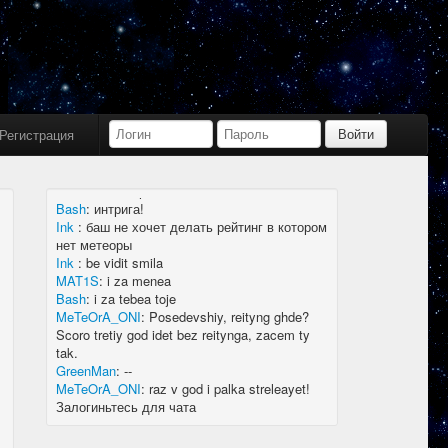
Bash
:
limboid, заходил бы в Дискорд не
пропустил бы.
Ink
:
limboid, сейчас как бы всё сообщество
в дискорде, там всегда инфа самая
актуальная
k7.Gladiator
:
yoyo
Ink
:
yoyo
Регистрация
MAT1S
:
гладиатор = бв нагибатор?
Ink
:
на 20 лей игратор
MeTeOrA_ONI
:
Быть или не быть рейтингу,
вот в чем вопрос 🤔
Bash
:
интрига!
Ink
:
баш не хочет делать рейтинг в котором
нет метеоры
Ink
:
be vidit smila
MAT1S
:
i za menea
Bash
:
i za tebea toje
MeTeOrA_ONI
:
Posedevshiy, reityng ghde?
Scoro tretiy god idet bez reitynga, zacem ty
tak.
GreenMan
:
--
MeTeOrA_ONI
:
raz v god i palka streleayet!
Залогиньтесь для чата