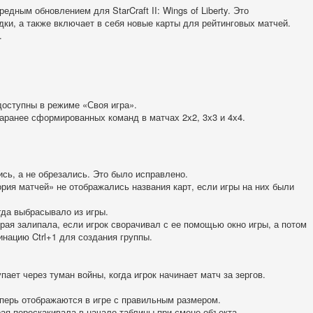
дным обновлением для StarCraft II: Wings of Liberty. Это
ки, а также включает в себя новые карты для рейтинговых матчей.
.
доступны в режиме «Своя игра».
аранее сформированных команд в матчах 2х2, 3х3 и 4х4.
сь, а не обрезались. Это было исправлено.
ория матчей» не отображались названия карт, если игры на них были
гда выбрасывало из игры.
орая залипала, если игрок сворачивал с ее помощью окно игры, а потом
инацию Ctrl+1 для создания группы.
ает через туман войны, когда игрок начинает матч за зергов.
перь отображаются в игре с правильным размером.
ая перескакивала в начало таблицы при смене объекта.