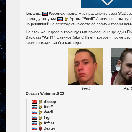
Команда
Webmex
продолжает расширять свой SC2 сост
команду вступил
Артем
"Verdi"
Авраменко, выступ
но решивший не переходить вместе со своими товарищам
На этой же неделе в команду был приглашён ещё один Пр
Василий
"AsitY"
Савинов (aka Offliner), который после ра
время находился без команды.
Verdi
Asit
Состав Webmex.SC2:
Sleeep
AsitY
Verdi
Tigr
Affect
Dexter