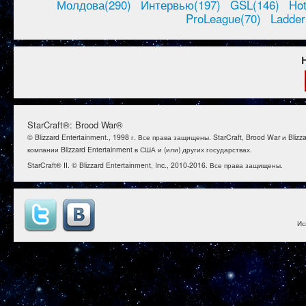
Молдова(290)
Интервью(197)
GSL(146)
Ho
ProLeague(70)
Ladder
StarCraft®: Brood War®
© Blizzard Entertainment., 1998 г. Все права защищены. StarCraft, Brood War и B
компании Blizzard Entertainment в США и (или) других государствах.
StarCraft® II. © Blizzard Entertainment, Inc., 2010-2016. Все права защищены.
Ис