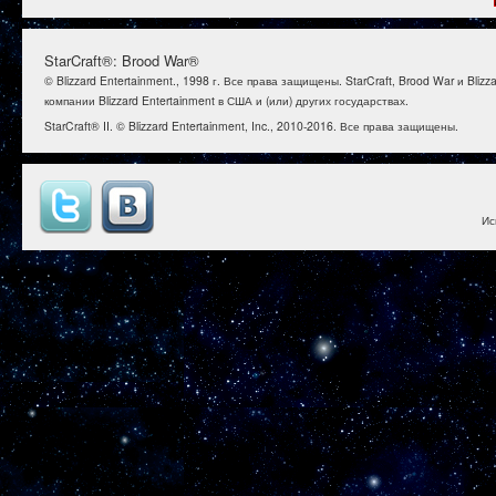
StarCraft®: Brood War®
© Blizzard Entertainment., 1998 г. Все права защищены. StarCraft, Brood War и B
компании Blizzard Entertainment в США и (или) других государствах.
StarCraft® II. © Blizzard Entertainment, Inc., 2010-2016. Все права защищены.
Ис