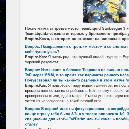
После матча за третье место TeamLiquid StarLeague 3
TeamLiquid.net взяли интервью у бронзового призёра 
Empire.Kas-а, в котором он отвечает на вопросы о пр
Вопрос: Поздравления с третьим местом и со слотом 
себя чувствуешь?
Empire.Kas:
Я очень рад, это лучший онлайн турнир в Евр
хороший результат.
Вопрос: Изменения в балансе Терранов не сильно пов
TvP через MMM, в то время как варианты раннего нап
Почувствовал ли ты какие-то различия в этом матче п
Empire.Kas:
Я подготовил пару новых таймингов, но посл
времени полностью их опробывать. Вот почему я решил и
проверенном стиле, идя в макро. У меня уже есть идеи как
хотел их использовать в такой важной игре.
Вопрос: В первой игре ты фокусировался на апгрейда
конце игры у тебя было 3/3, а у твоего оппонента 1/0
специально для карты Tal'Darim или ты хочешь вообщ
стиле?