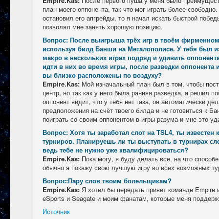
Empire.Kas:
После первого пуша у меня было преимущест
план моего оппонента, так что мог играть более свободно.
остановил его апгрейды, то я начал искать быстрой побе
позволял мне занять хорошую позицию.
Вопрос: После выигрыша трёх игр в твоём фирменном
используя билд Банши на Металополисе. У тебя был и
макро в нескольких играх подряд и удивить оппонен
идти в них во время игры, после разведки оппонента 
вы близко расположены по воздуху?
Empire.Kas:
Мой изначальный план был в том, чтобы пос
центр, но так как у него была ранняя разведка, я решил по
оппонент видит, что у тебя нет газа, он автоматически д
предположения на счёт твоего билда и не готовиться к Б
поиграть со своим оппонентом в игры разума и мне это уд
Вопрос: Хотя ты заработал слот на TSL4, ты известен
турниров. Планируешь ли ты выступать в турнирах сл
ведь тебе не нужно уже квалифицироваться?
Empire.Kas:
Пока могу, я буду делать все, на что способе
обычно я покажу свою лучшую игру во всех возможных тур
Вопрос:Пару слов твоим болельщикам?
Empire.Kas:
Я хотел бы передать привет команде Empire 
eSports и Seagate и моим фанатам, которые меня поддер
Источник