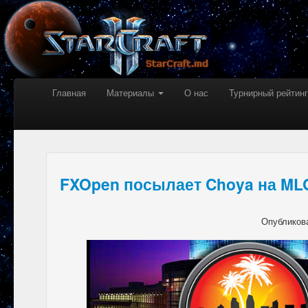
Главная
Материалы
О нас
Турнирный рейтинг
FXOpen посылает Choya на ML
Опубликов