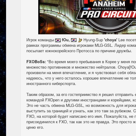
Игрок команды
fOu,
Hyung-Sup
'choya'
Lee посе
рамках программы обмена игроками MLG-GSL. Лидер ком
посылает южнокорейского Протосса по причине дружбы.
FXOBoSs:
"Во время моего пребывания в Корее у меня по
множество противников и множество нейтралов. Choya[fOu
произвели на меня впечатление, и я чувствовал себя обя
надеюсь, что у него осталось хорошее впечатление не тол
иностранного киберспорта.
Таким образом, за его гостеприимство я решил отправить 
командой FXOpen и другими иностранцами и корейцами, ко
Это не часть обмена MLG-GSL, но возможность для игрока
выступить за границей и узнать, как это там за рубежом.
FXO, на которой будет написано его имя. Пожалуйста, не 
присоединился к FXO, так как это не правда. Это просто же
ценю его.