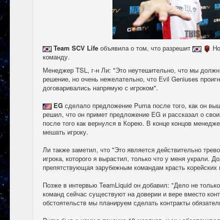
Team SCV Life
объявила о том, что разрешит
Ho
команду.
Менеджер TSL, г-н Ли: "Это неутешительно, что мы долж
решение, но очень нежелательно, что Evil Geniuses проиг
договаривались напрямую с игроком".
EG
сделало предложение Puma после того, как он вы
решил, что он примет предложение EG и рассказал о сво
после того как вернулся в Корею. В конце концов менедж
мешать игроку.
Ли также заметил, что "Это является действительно трев
игрока, которого я вырастил, только что у меня украли. Д
препятствующая зарубежным командам красть корейских и
Позже в интервью TeamLiquid он добавил: "Дело не тольк
команд сейчас существуют на доверии и вере вместо конт
обстоятельств мы планируем сделать контракты обязате