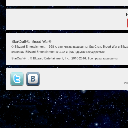
StarCraft®: Brood War®
© Blizzard Entertainment., 1998 г. Все права защищены. StarCraft, Brood War и B
компании Blizzard Entertainment в США и (или) других государствах.
StarCraft® II. © Blizzard Entertainment, Inc., 2010-2016. Все права защищены.
Ис