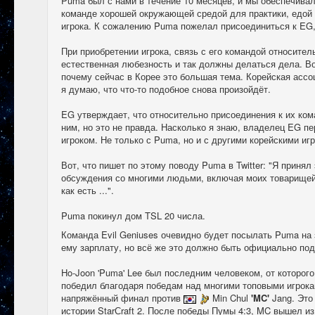
Puma был с нами в течение 10 месяцев, и мы обеспечивал
команде хорошей окружающей средой для практики, едой и 
игрока. К сожалению Puma пожелал присоединиться к EG, 
При приобретении игрока, связь с его командой относител
естественная любезность и так должны делаться дела. Во
почему сейчас в Корее это большая тема. Корейская ассо
я думаю, что что-то подобное снова произойдёт.
EG утверждает, что относительно присоединения к их ко
ним, но это не правда. Насколько я знаю, владелец EG пе
игроком. Не только с Puma, но и с другими корейскими игр
Вот, что пишет по этому поводу Puma в Twitter: "Я принял
обсуждения со многими людьми, включая моих товарищей
как есть ...".
Puma покинул дом TSL 20 числа.
Команда Evil Geniuses очевидно будет посылать Puma на
ему зарплату, но всё же это должно быть официально по
Ho-Joon 'Puma' Lee был последним человеком, от которог
победил благодаря победам над многими топовыми игрока
напряжённый финал против
Min Chul
'MC'
Jang. Это
истории StarСraft 2. После победы Пумы 4:3, MC вышел из