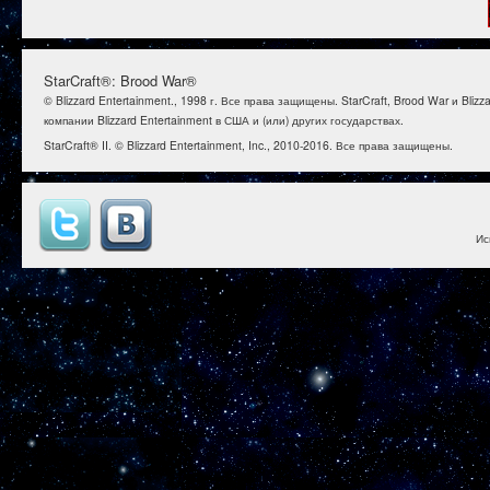
StarCraft®: Brood War®
© Blizzard Entertainment., 1998 г. Все права защищены. StarCraft, Brood War и B
компании Blizzard Entertainment в США и (или) других государствах.
StarCraft® II. © Blizzard Entertainment, Inc., 2010-2016. Все права защищены.
Ис