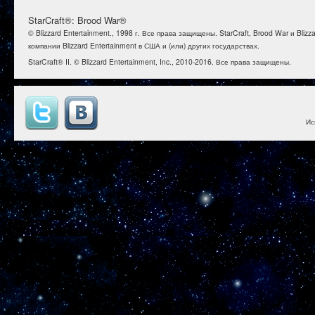
StarCraft®: Brood War®
© Blizzard Entertainment., 1998 г. Все права защищены. StarCraft, Brood War и B
компании Blizzard Entertainment в США и (или) других государствах.
StarCraft® II. © Blizzard Entertainment, Inc., 2010-2016. Все права защищены.
Ис