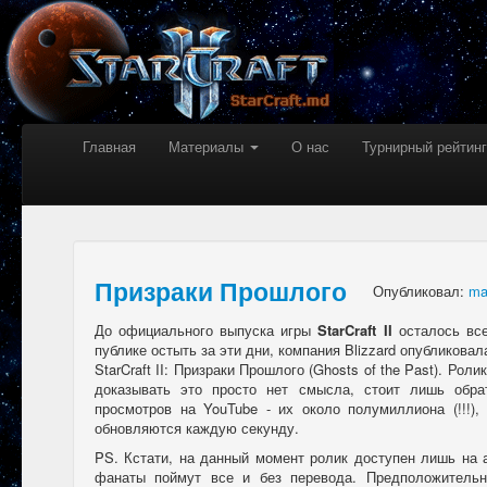
Главная
Материалы
О нас
Турнирный рейтинг
Призраки Прошлого
Опубликовал:
ma
До официального выпуска игры
StarCraft II
осталось все
публике остыть за эти дни, компания Blizzard опубликова
StarCraft II: Призраки Прошлого (Ghosts of the Past). Роли
доказывать это просто нет смысла, стоит лишь обра
просмотров на YouTube - их около полумиллиона (!!!),
обновляются каждую секунду.
PS. Кстати, на данный момент ролик доступен лишь на 
фанаты поймут все и без перевода. Предположительн