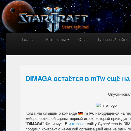
Главная
Материалы
О нас
Турнирный рейтинг
DIMAGA остаётся в mTw ещё на
Опубликова
Когда мы слышим о команде
mTw
, находящейся на пе
киберспортивной сцены, первый игрок, который приходит н
"DIMAGA"
Филипчук. В
интервью
сайту CyberArena.tv DIM
продлил контракт с немецкой организацией ещё на один г