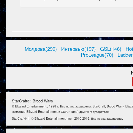
Молдова(290)
Интервью(197)
GSL(146)
Ho
ProLeague(70)
Ladder
StarCraft®: Brood War®
© Blizzard Entertainment., 1998 г. Все права защищены. StarCraft, Brood War и B
компании Blizzard Entertainment в США и (или) других государствах.
StarCraft® II. © Blizzard Entertainment, Inc., 2010-2016. Все права защищены.