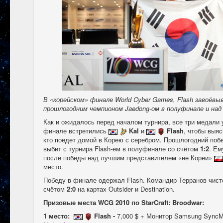
В «корейском» финале World Cyber Games, Flash завоёв
прошлогодним чемпионом Jaedong-ом в полуфинале и над 
Как и ожидалось перед началом турнира, все три медали 
финале встретились
Kal
и
Flash
, чтобы выяс
кто поедет домой в Корею с серебром. Прошлогодний по
выбит с турнира Flash-ем в полуфинале со счётом
1:2
. Ем
после победы над лучшим представителем «не Кореи»
место.
Победу в финале одержал Flash. Командир Терранов чист
счётом
2:0
на картах Outsider и Destination.
Призовые места WCG 2010 по StarCraft: Broodwar:
1 место:
Flash -
7,000 $ + Монитор Samsung SyncM