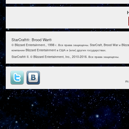
StarCraft®: Brood War®
© Blizzard Entertainment., 1998 г. Все права защищены. StarCraft, Brood War и B
компании Blizzard Entertainment в США и (или) других государствах.
StarCraft® II. © Blizzard Entertainment, Inc., 2010-2016. Все права защищены.
Ис