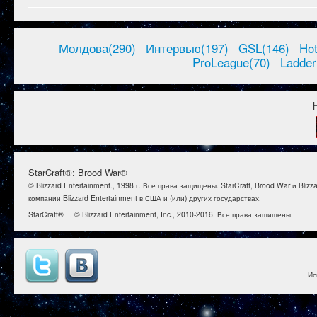
Молдова(290)
Интервью(197)
GSL(146)
Ho
ProLeague(70)
Ladder
StarCraft®: Brood War®
© Blizzard Entertainment., 1998 г. Все права защищены. StarCraft, Brood War и B
компании Blizzard Entertainment в США и (или) других государствах.
StarCraft® II. © Blizzard Entertainment, Inc., 2010-2016. Все права защищены.
Ис