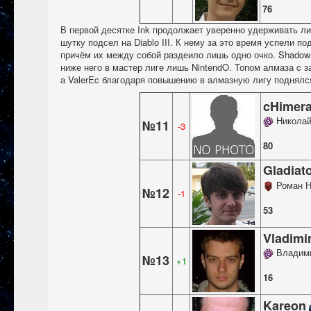
76
В первой десятке Ink продолжает уверенно удерживать лид
шутку подсел на Diablo III. К нему за это время успели по
причём их между собой раздеило лишь одно очко. Shadow 
ниже него в мастер лиге лишь NintendO. Топом алмаза c 
а ValerEc благодаря повышению в алмазную лигу поднялся
cHimer
Николай
№11
-3
80
Gladiat
Роман Н
№12
-1
53
Vladimi
Владим
№13
+1
16
Kareon