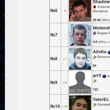
Shado
Алексан
№6
-3
Михайлов
29-46
(39%)
Ninten
Вадим К
№7
-
4-6
(40%) +
AlivKo
Валенти
№8
+1
64
artY
4
№9
+3
132
ValerEc
Валерий
№10
+10