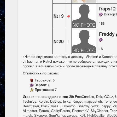
fraps1
Виктор 
№19
-9
166
Freddy
№20
!
18
cHimera опустился во вторую десятку. Vladimir и Kareon 
Jinhazman и Patrol похоже, что не собираются выходить из
пробыл в алмазной лиге и после перевода в платину опуст
Статистика по расам:
Терранов
: 5
Зергов:
8
Протоссов:
7
Игроки не вошедшие в топ 20:
FreeCandies, Dok, GGuz, U
Technics, Korvin, DaBlop, iurka, Kruger, mapcuahuh, Terrenc
Beatmaker, BlackCross, JCDenton, Shadwy, yozzi, happy, Vet
Allmaster, Ramm, GorkyPerets, PhenomoV, SkyCleaner, Teaze
marck, Skorpyo, SunWarrior, zergus, KoT, HighQuality, Bloo