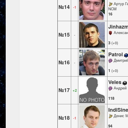
Артур Г
№14
-1
NCM
16
Jinhaz
Алексан
№15
-
3
(+0)
Patrol
Дмитрий
№16
-
1
(+0)
Veles
Андрей
№17
+2
118
IndiSin
Денис 
№18
-1
94