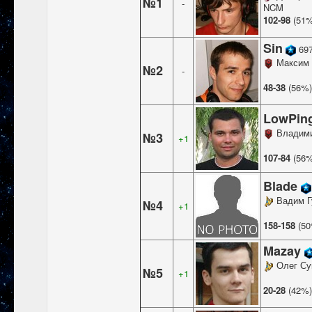
№1
-
NCM
102-98
(51%
Sin
69
Максим 
№2
-
48-38
(56%
LowPin
Владими
№3
+1
107-84
(56%
Blade
Вадим Г
№4
+1
158-158
(5
Mazay
Олег Су
№5
+1
20-28
(42%)