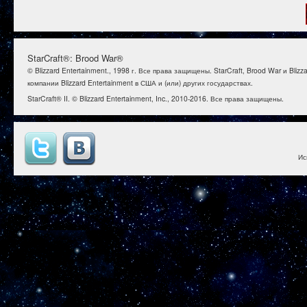
StarCraft®: Brood War®
© Blizzard Entertainment., 1998 г. Все права защищены. StarCraft, Brood War и B
компании Blizzard Entertainment в США и (или) других государствах.
StarCraft® II. © Blizzard Entertainment, Inc., 2010-2016. Все права защищены.
Ис