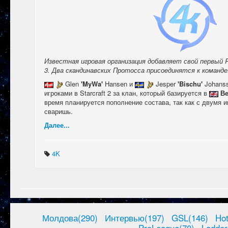
Известная игровая организация добавляет свой первый R
3. Два скандинавских Протосса присоединятся к команде
Glen
'MyWa'
Hansen и
Jesper
'Bischu'
Johans
игроками в Starcraft 2 за клан, который базируется в
В
время планируется пополнение состава, так как с двумя и
сваришь.
Далее...
4K
Молдова(290)
Интервью(197)
GSL(146)
Ho