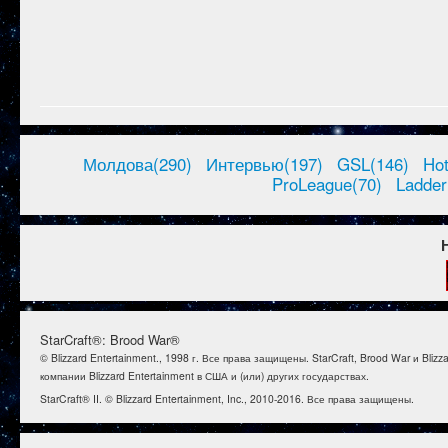
Молдова(290)
Интервью(197)
GSL(146)
Ho
ProLeague(70)
Ladder
StarCraft®: Brood War®
© Blizzard Entertainment., 1998 г. Все права защищены. StarCraft, Brood War и B
компании Blizzard Entertainment в США и (или) других государствах.
StarCraft® II. © Blizzard Entertainment, Inc., 2010-2016. Все права защищены.