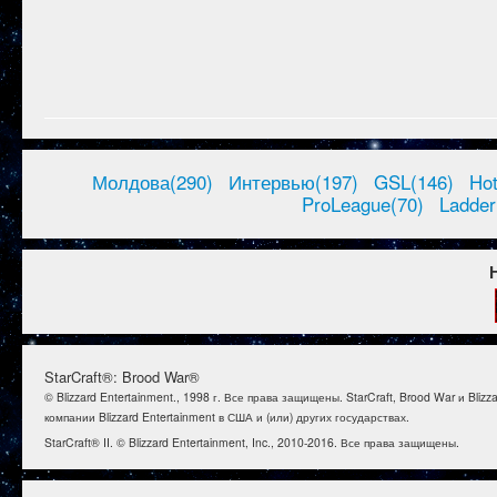
Молдова(290)
Интервью(197)
GSL(146)
Ho
ProLeague(70)
Ladder
StarCraft®: Brood War®
© Blizzard Entertainment., 1998 г. Все права защищены. StarCraft, Brood War и B
компании Blizzard Entertainment в США и (или) других государствах.
StarCraft® II. © Blizzard Entertainment, Inc., 2010-2016. Все права защищены.