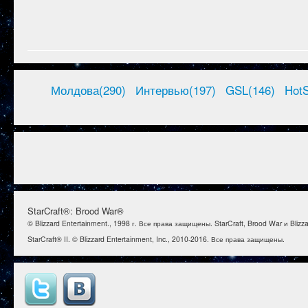
Молдова(290)
Интервью(197)
GSL(146)
HotS
StarCraft®: Brood War®
© Blizzard Entertainment., 1998 г. Все права защищены. StarCraft, Brood War и Bl
StarCraft® II. © Blizzard Entertainment, Inc., 2010-2016. Все права защищены.