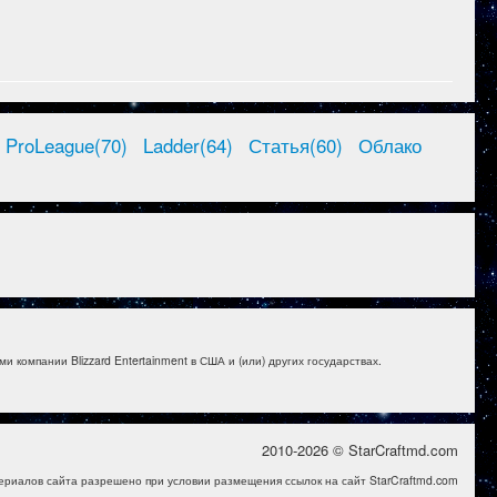
ProLeague(70)
Ladder(64)
Статья(60)
Облако
и компании Blizzard Entertainment в США и (или) других государствах.
2010-2026 © StarCraftmd.com
ериалов сайта разрешено при условии размещения ссылок на сайт StarCraftmd.com