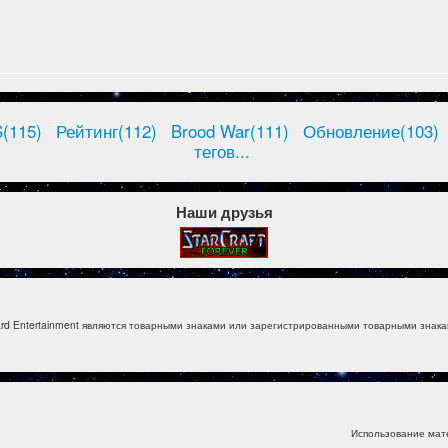
(115)
Рейтинг(112)
Brood War(111)
Обновление(103)
тегов...
Наши друзья
izzard Entertainment являются товарными знаками или зарегистрированными товарными знакам
Использование мат