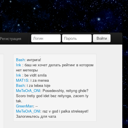
Bash
:
limboid, заходил бы в Дискорд не
пропустил бы.
Ink
:
limboid, сейчас как бы всё сообщество
в дискорде, там всегда инфа самая
актуальная
k7.Gladiator
:
yoyo
Ink
:
yoyo
Регистрация
MAT1S
:
гладиатор = бв нагибатор?
Ink
:
на 20 лей игратор
MeTeOrA_ONI
:
Быть или не быть рейтингу,
вот в чем вопрос 🤔
Bash
:
интрига!
Ink
:
баш не хочет делать рейтинг в котором
нет метеоры
Ink
:
be vidit smila
MAT1S
:
i za menea
Bash
:
i za tebea toje
MeTeOrA_ONI
:
Posedevshiy, reityng ghde?
Scoro tretiy god idet bez reitynga, zacem ty
tak.
GreenMan
:
--
MeTeOrA_ONI
:
raz v god i palka streleayet!
Залогиньтесь для чата