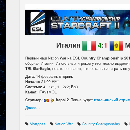
Италия
4
:
1
М
Первый наш Nation War на
ESL Country Championship 20
сборная Италии. Из сильных игроков у них можно выдели
TRI.StarEagle
, но это не значит, что остальные играть не 
Дата:
14 февраля, вторник
Начало:
21:00 EET
Система:
4 - 1x1, 1 - 2x2; Bo3
Канал:
ITAvsMOL
Стример:
fraps12
. Также будет
итальянский стри
Далее...
Молдова
Nation War
Country Championship