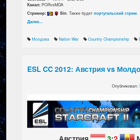
Канал:
PORvsMDA
Стример:
Sin
. Также будет
португальский стрим
.
Далее...
Молдова
Nation War
Country Championship
ESL CC 2012: Австрия vs Молд
Опубликовал:
Австрия
3
:
2