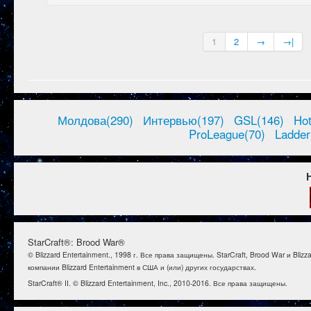
1
2
→
→|
Молдова(290)
Интервью(197)
GSL(146)
Ho
ProLeague(70)
Ladder
StarCraft®: Brood War®
© Blizzard Entertainment., 1998 г. Все права защищены. StarCraft, Brood War и B
компании Blizzard Entertainment в США и (или) других государствах.
StarCraft® II. © Blizzard Entertainment, Inc., 2010-2016. Все права защищены.