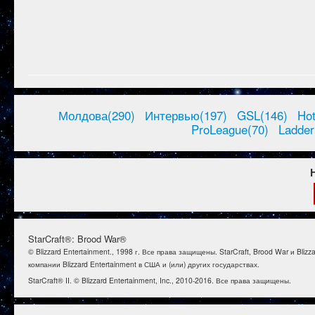
Молдова(290)
Интервью(197)
GSL(146)
Ho
ProLeague(70)
Ladder
StarCraft®: Brood War®
© Blizzard Entertainment., 1998 г. Все права защищены. StarCraft, Brood War и B
компании Blizzard Entertainment в США и (или) других государствах.
StarCraft® II. © Blizzard Entertainment, Inc., 2010-2016. Все права защищены.