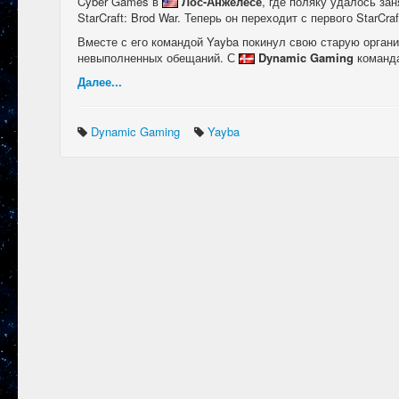
Cyber Games в
Лос-Анжелесе
, где поляку удалось за
StarCraft: Brod War. Теперь он переходит с первого StarCraf
Вместе с его командой Yayba покинул свою старую орга
невыполненных обещаний. С
Dynamic Gaming
команда
Далее...
Dynamic Gaming
Yayba