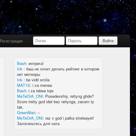
Bash
:
limboid, заходил бы в Дискорд не
пропустил бы.
Ink
:
limboid, сейчас как бы всё сообщество
в дискорде, там всегда инфа самая
актуальная
k7.Gladiator
:
yoyo
Ink
:
yoyo
Регистрация
MAT1S
:
гладиатор = бв нагибатор?
Ink
:
на 20 лей игратор
MeTeOrA_ONI
:
Быть или не быть рейтингу,
вот в чем вопрос 🤔
Bash
:
интрига!
Ink
:
баш не хочет делать рейтинг в котором
нет метеоры
Ink
:
be vidit smila
MAT1S
:
i za menea
Bash
:
i za tebea toje
MeTeOrA_ONI
:
Posedevshiy, reityng ghde?
Scoro tretiy god idet bez reitynga, zacem ty
tak.
GreenMan
:
--
MeTeOrA_ONI
:
raz v god i palka streleayet!
Залогиньтесь для чата