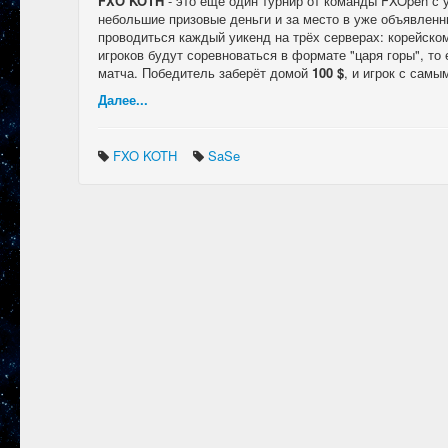
FXO KOTH
- это ещё один турнир от команды FXOpen с 
небольшие призовые деньги и за место в уже объявле
проводиться каждый уикенд на трёх серверах: корейско
игроков будут соревноваться в формате "царя горы", т
матча. Победитель заберёт домой
100 $
, и игрок с сам
Далее...
FXO KOTH
SaSe