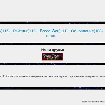
(115)
Рейтинг(112)
Brood War(111)
Обновление(103)
тегов...
Наши друзья
izzard Entertainment являются товарными знаками или зарегистрированными товарными знакам
Использование мат