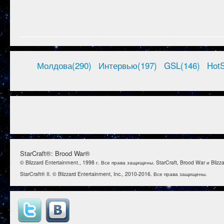
Молдова(290)
Интервью(197)
GSL(146)
HotS
StarCraft®: Brood War®
© Blizzard Entertainment., 1998 г. Все права защищены. StarCraft, Brood War и Bl
StarCraft® II. © Blizzard Entertainment, Inc., 2010-2016. Все права защищены.