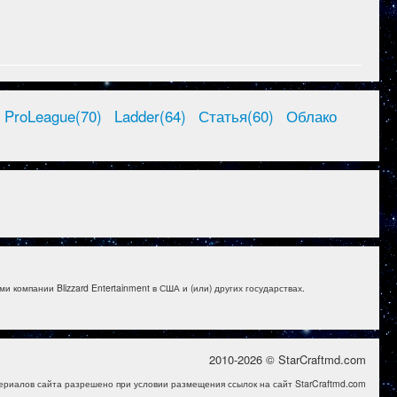
ProLeague(70)
Ladder(64)
Статья(60)
Облако
и компании Blizzard Entertainment в США и (или) других государствах.
2010-2026 © StarCraftmd.com
ериалов сайта разрешено при условии размещения ссылок на сайт StarCraftmd.com