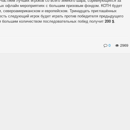
участием лучших игроков со всего земного шара, соревнующихся за
нных офлайн мероприятиях с большим призовым фондом. KOTH будет
м, североамериканском и европейском. Тринадцать приглашённых
о есть следующий игрок будет играть против победителя предыдущего
ым большим количеством последовательных побед получит
200 $
.
0
2969