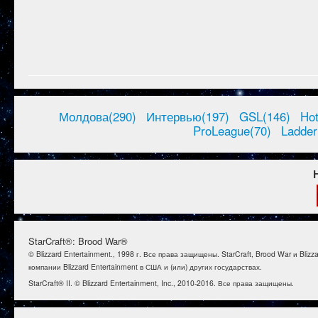
Молдова(290)
Интервью(197)
GSL(146)
Ho
ProLeague(70)
Ladder
StarCraft®: Brood War®
© Blizzard Entertainment., 1998 г. Все права защищены. StarCraft, Brood War и B
компании Blizzard Entertainment в США и (или) других государствах.
StarCraft® II. © Blizzard Entertainment, Inc., 2010-2016. Все права защищены.