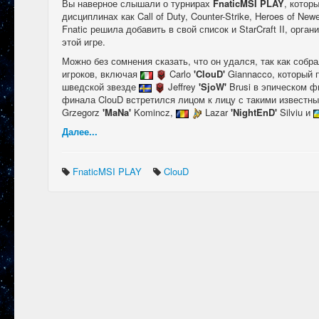
Вы наверное слышали о турнирах
FnaticMSI PLAY
, котор
дисциплинах как Call of Duty, Counter-Strike, Heroes of Ne
Fnatic решила добавить в свой список и StarCraft II, орга
этой игре.
Можно без сомнения сказать, что он удался, так как соб
игроков, включая
Carlo
'ClouD'
Giannacco, который 
шведской звезде
Jeffrey
'SjoW'
Brusi в эпическом ф
финала ClouD встретился лицом к лицу с такими известны
Grzegorz
'MaNa'
Komincz,
Lazar
'NightEnD'
Silviu и
Далее...
FnaticMSI PLAY
ClouD