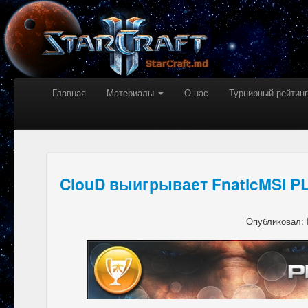
Главная
Материалы
О нас
Турнирный рейтинг
ClouD выигрывает FnaticMSI P
Опубликовал: