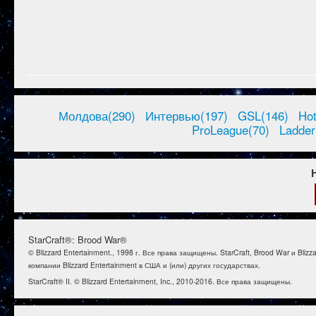
Молдова(290)
Интервью(197)
GSL(146)
Ho
ProLeague(70)
Ladder
StarCraft®: Brood War®
© Blizzard Entertainment., 1998 г. Все права защищены. StarCraft, Brood War и B
компании Blizzard Entertainment в США и (или) других государствах.
StarCraft® II. © Blizzard Entertainment, Inc., 2010-2016. Все права защищены.