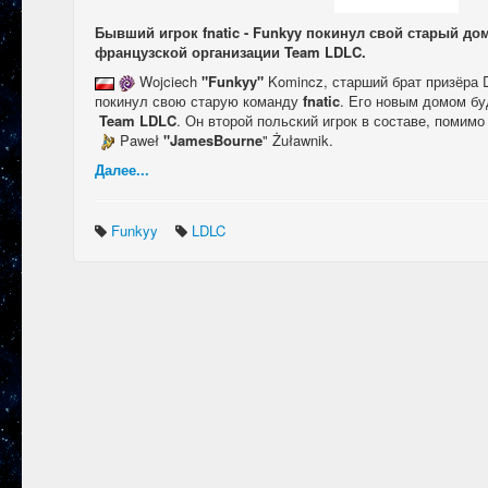
Бывший игрок fnatic - Funkyy покинул свой старый до
французской организации Team LDLC.
Wojciech
"Funkyy"
Komincz, старший брат призёра
покинул свою старую команду
fnatic
. Его новым домом б
Team LDLC
. Он второй польский игрок в составе, помим
Paweł
"JamesBourne
" Żuławnik.
Далее...
Funkyy
LDLC