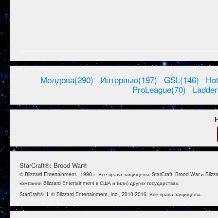
Молдова(290)
Интервью(197)
GSL(146)
Ho
ProLeague(70)
Ladder
StarCraft®: Brood War®
© Blizzard Entertainment., 1998 г. Все права защищены. StarCraft, Brood War и B
компании Blizzard Entertainment в США и (или) других государствах.
StarCraft® II. © Blizzard Entertainment, Inc., 2010-2016. Все права защищены.