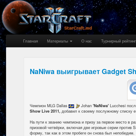
Главная
Материалы
О нас
Турнирный рейтинг
NaNiwa выигрывает Gadget Sh
Чемпион MLG Dallas
Johan
'NaNiwa'
Lucchesi посл
Show Live
2011,
добавил к своему послужному списку ещ
На пути к званию чемпиона и призу за первое место в р
призовой четвёрки, включая две игровые серии против
форму, так как в этом пробеге он снова был непобедим.