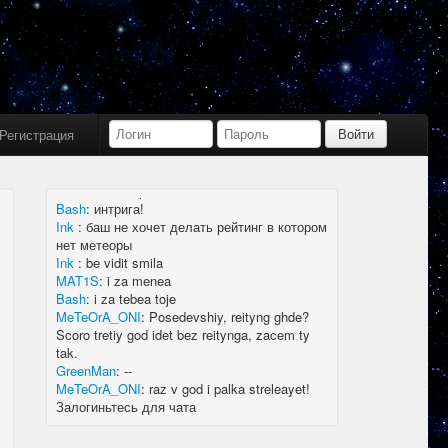
Bash
:
limboid, заходил бы в Дискорд не
пропустил бы.
Ink
:
limboid, сейчас как бы всё сообщество
в дискорде, там всегда инфа самая
актуальная
k7.Gladiator
:
yoyo
Ink
:
yoyo
Регистрация
MAT1S
:
гладиатор = бв нагибатор?
Ink
:
на 20 лей игратор
MeTeOrA_ONI
:
Быть или не быть рейтингу,
вот в чем вопрос 🤔
Bash
:
интрига!
Ink
:
баш не хочет делать рейтинг в котором
нет метеоры
Ink
:
be vidit smila
MAT1S
:
i za menea
Bash
:
i za tebea toje
MeTeOrA_ONI
:
Posedevshiy, reityng ghde?
Scoro tretiy god idet bez reitynga, zacem ty
tak.
GreenMan
:
--
MeTeOrA_ONI
:
raz v god i palka streleayet!
Залогиньтесь для чата