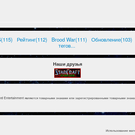
(115)
Рейтинг(112)
Brood War(111)
Обновление(103)
тегов...
Наши друзья
izzard Entertainment являются товарными знаками или зарегистрированными товарными знакам
Использование мат