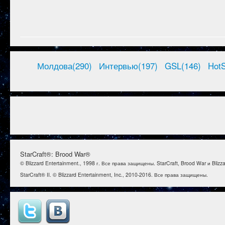
Молдова(290)
Интервью(197)
GSL(146)
HotS
StarCraft®: Brood War®
© Blizzard Entertainment., 1998 г. Все права защищены. StarCraft, Brood War и Bl
StarCraft® II. © Blizzard Entertainment, Inc., 2010-2016. Все права защищены.