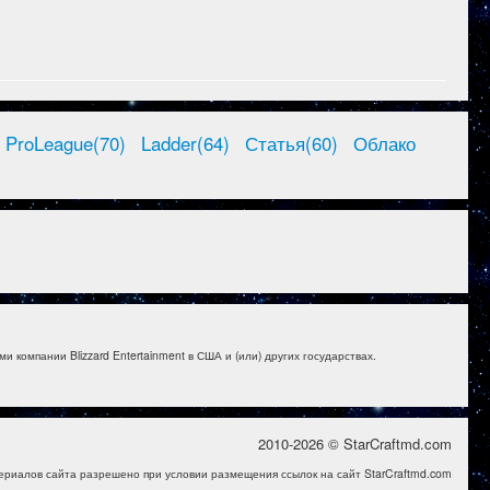
ProLeague(70)
Ladder(64)
Статья(60)
Облако
и компании Blizzard Entertainment в США и (или) других государствах.
2010-2026 © StarCraftmd.com
ериалов сайта разрешено при условии размещения ссылок на сайт StarCraftmd.com