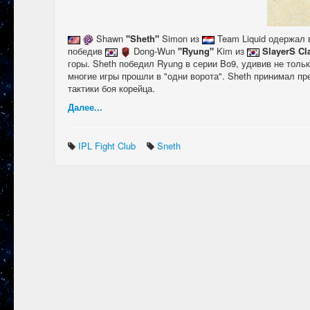
Shawn
"Sheth"
Simon из
Team Liquid одержал
победив
Dong-Wun
"Ryung"
Kim из
SlayerS Cl
горы. Sheth победил Ryung в серии Bo9, удивив не толь
многие игры прошли в "одни ворота". Sheth принимал п
тактики боя корейца.
Далее...
IPL Fight Club
Sneth