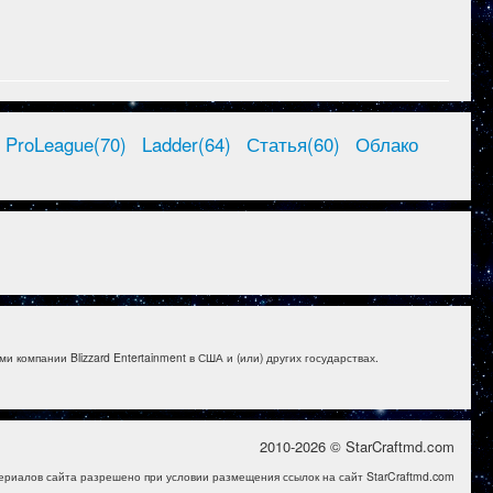
ProLeague(70)
Ladder(64)
Статья(60)
Облако
и компании Blizzard Entertainment в США и (или) других государствах.
2010-2026 © StarCraftmd.com
ериалов сайта разрешено при условии размещения ссылок на сайт StarCraftmd.com