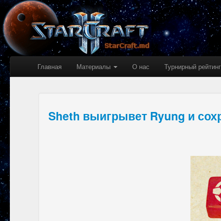
Главная
Материалы
О нас
Турнирный рейтинг
Sheth выигрывет Ryung и сохр