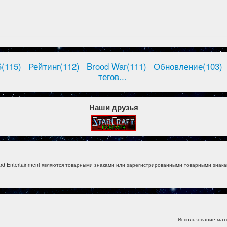
(115)
Рейтинг(112)
Brood War(111)
Обновление(103)
тегов...
Наши друзья
izzard Entertainment являются товарными знаками или зарегистрированными товарными знакам
Использование мат