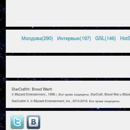
Молдова(290)
Интервью(197)
GSL(146)
HotS
StarCraft®: Brood War®
© Blizzard Entertainment., 1998 г. Все права защищены. StarCraft, Brood War и Bl
StarCraft® II. © Blizzard Entertainment, Inc., 2010-2016. Все права защищены.