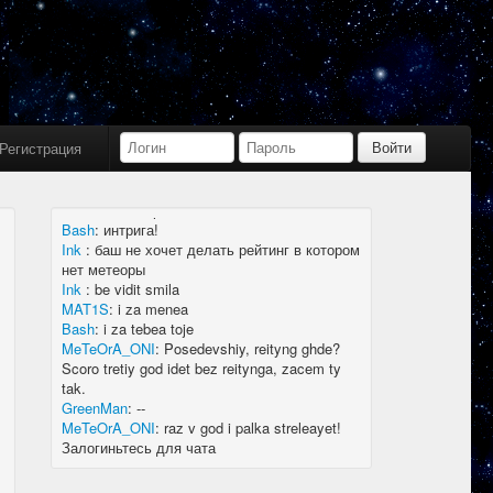
Bash
:
limboid, заходил бы в Дискорд не
пропустил бы.
Ink
:
limboid, сейчас как бы всё сообщество
в дискорде, там всегда инфа самая
актуальная
k7.Gladiator
:
yoyo
Ink
:
yoyo
Регистрация
MAT1S
:
гладиатор = бв нагибатор?
Ink
:
на 20 лей игратор
MeTeOrA_ONI
:
Быть или не быть рейтингу,
вот в чем вопрос 🤔
Bash
:
интрига!
Ink
:
баш не хочет делать рейтинг в котором
нет метеоры
Ink
:
be vidit smila
MAT1S
:
i za menea
Bash
:
i za tebea toje
MeTeOrA_ONI
:
Posedevshiy, reityng ghde?
Scoro tretiy god idet bez reitynga, zacem ty
tak.
GreenMan
:
--
MeTeOrA_ONI
:
raz v god i palka streleayet!
Залогиньтесь для чата