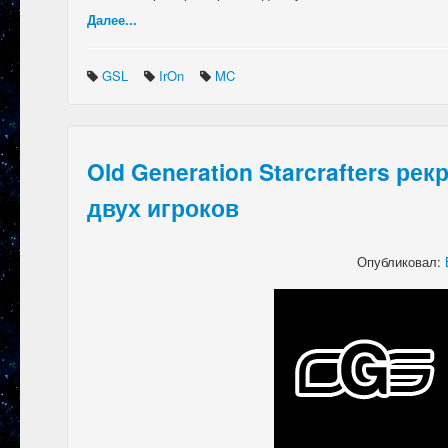
Далее...
GSL
IrOn
MC
Old Generation Starcrafters ре
двух игроков
Опубликовал: