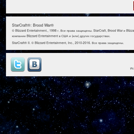
StarCraft®: Brood War®
© Blizzard Entertainment., 1998 г. Все права защищены. StarCraft, Brood War и B
компании Blizzard Entertainment в США и (или) других государствах.
StarCraft® II. © Blizzard Entertainment, Inc., 2010-2016. Все права защищены.
Ис