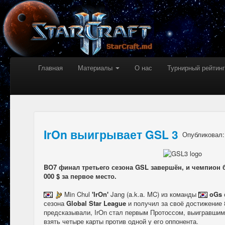
Главная
Материалы
О нас
Турнирный рейтинг
IrOn выигрывает GSL 3
Опубликовал
BO7 финал третьего сезона GSL завершён, и чемпион 
000 $ за первое место.
Min Chul
'IrOn'
Jang (a.k.a. MC) из команды
oGs
сезона
Global Star League
и получил за своё достижение 8
предсказывали, IrOn стал первым Протоссом, выигравшим
взять четыре карты против одной у его оппонента.