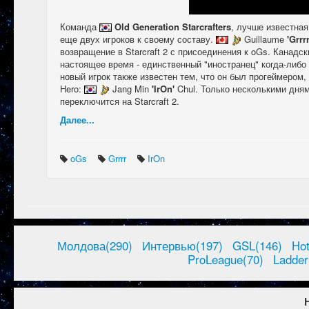
Команда
Old Generation Starcrafters
, лучше известна
еще двух игроков к своему составу.
Guillaume
'Grrrr
возвращение в Starcraft 2 с присоединения к oGs. Канадск
настоящее время - единственный "иностранец" когда-либо
новый игрок также известен тем, что он был прогеймером
Hero:
Jang Min
'IrOn'
Chul. Только несколькими дням
переключится на Starcraft 2.
Далее...
oGs
Grrrr
IrOn
Молдова(290)
Интервью(197)
GSL(146)
Ho
ProLeague(70)
Ladder