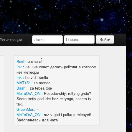
Bash
:
limboid, заходил бы в Дискорд не
пропустил бы.
Ink
:
limboid, сейчас как бы всё сообщество
в дискорде, там всегда инфа самая
актуальная
k7.Gladiator
:
yoyo
Ink
:
yoyo
Регистрация
MAT1S
:
гладиатор = бв нагибатор?
Ink
:
на 20 лей игратор
MeTeOrA_ONI
:
Быть или не быть рейтингу,
вот в чем вопрос 🤔
Bash
:
интрига!
Ink
:
баш не хочет делать рейтинг в котором
нет метеоры
Ink
:
be vidit smila
MAT1S
:
i za menea
Bash
:
i za tebea toje
MeTeOrA_ONI
:
Posedevshiy, reityng ghde?
Scoro tretiy god idet bez reitynga, zacem ty
tak.
GreenMan
:
--
MeTeOrA_ONI
:
raz v god i palka streleayet!
Залогиньтесь для чата