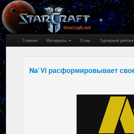
Главная
Материалы
О нас
Турнирный рейтинг
Na`Vi расформировывает сво