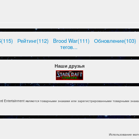
(115)
Рейтинг(112)
Brood War(111)
Обновление(103)
тегов...
Наши друзья
izzard Entertainment являются товарными знаками или зарегистрированными товарными знакам
Использование мат