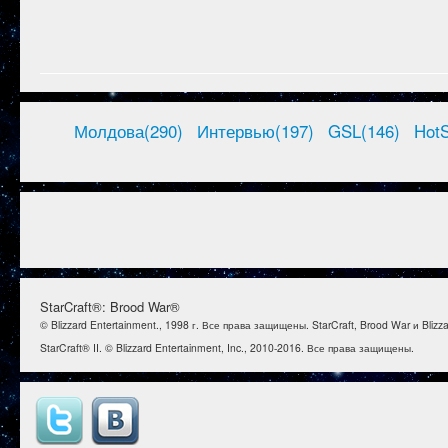
Молдова(290)
Интервью(197)
GSL(146)
HotS
StarCraft®: Brood War®
© Blizzard Entertainment., 1998 г. Все права защищены. StarCraft, Brood War и Bl
StarCraft® II. © Blizzard Entertainment, Inc., 2010-2016. Все права защищены.