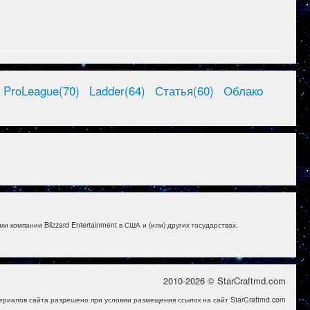
ProLeague(70)
Ladder(64)
Статья(60)
Облако
и компании Blizzard Entertainment в США и (или) других государствах.
2010-2026 © StarCraftmd.com
ериалов сайта разрешено при условии размещения ссылок на сайт StarCraftmd.com