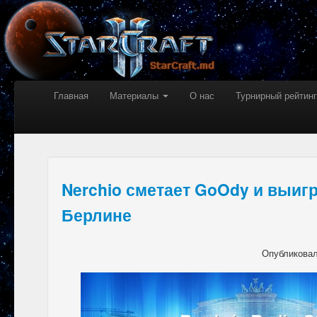
Главная
Материалы
О нас
Турнирный рейтинг
Nerchio сметает GoOdy и выиг
Берлине
Опубликова