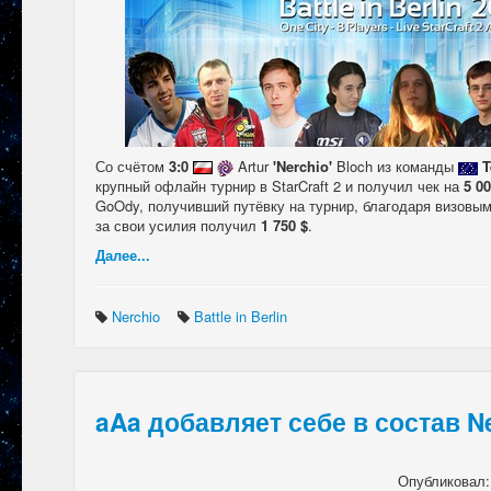
Со счётом
3:0
Artur
'Nerchio'
Bloch из команды
T
крупный офлайн турнир в StarCraft 2 и получил чек на
5 0
GoOdy, получивший путёвку на турнир, благодаря визов
за свои усилия получил
1 750 $
.
Далее...
Nerchio
Battle in Berlin
aAa добавляет себе в состав N
Опубликовал