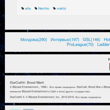
aAa
Nerchio
mak0z
Молдова(290)
Интервью(197)
GSL(146)
Ho
ProLeague(70)
Ladder
StarCraft®: Brood War®
© Blizzard Entertainment., 1998 г. Все права защищены. StarCraft, Brood War и B
компании Blizzard Entertainment в США и (или) других государствах.
StarCraft® II. © Blizzard Entertainment, Inc., 2010-2016. Все права защищены.