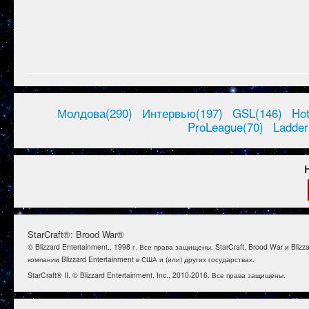
Молдова(290)
Интервью(197)
GSL(146)
Ho
ProLeague(70)
Ladder
StarCraft®: Brood War®
© Blizzard Entertainment., 1998 г. Все права защищены. StarCraft, Brood War и B
компании Blizzard Entertainment в США и (или) других государствах.
StarCraft® II. © Blizzard Entertainment, Inc., 2010-2016. Все права защищены.