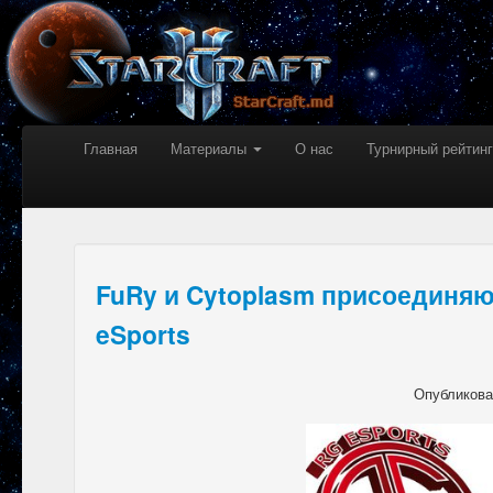
Главная
Материалы
О нас
Турнирный рейтинг
FuRy и Cytoplasm присоединяю
eSports
Опубликов