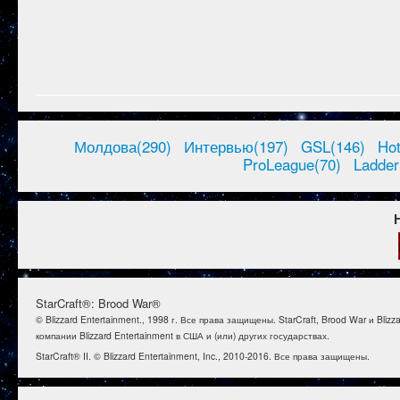
Молдова(290)
Интервью(197)
GSL(146)
Ho
ProLeague(70)
Ladder
StarCraft®: Brood War®
© Blizzard Entertainment., 1998 г. Все права защищены. StarCraft, Brood War и B
компании Blizzard Entertainment в США и (или) других государствах.
StarCraft® II. © Blizzard Entertainment, Inc., 2010-2016. Все права защищены.