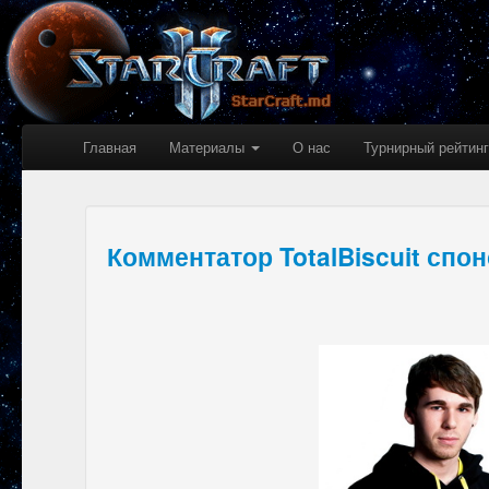
Главная
Материалы
О нас
Турнирный рейтинг
Комментатор TotalBiscuit спон