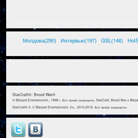
Молдова(290)
Интервью(197)
GSL(146)
HotS
StarCraft®: Brood War®
© Blizzard Entertainment., 1998 г. Все права защищены. StarCraft, Brood War и Bl
StarCraft® II. © Blizzard Entertainment, Inc., 2010-2016. Все права защищены.