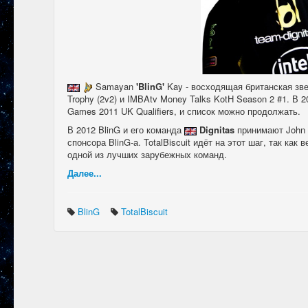
Samayan
'BlinG'
Kay - восходящая британская зв
Trophy (2v2) и IMBAtv Money Talks KotH Season 2 #1. В 20
Games 2011 UK Qualifiers, и список можно продолжать.
В 2012 BlinG и его команда
Dignitas
принимают John B
спонсора BlinG-а. TotalBiscuit идёт на этот шаг, так как 
одной из лучших зарубежных команд.
Далее...
BlinG
TotalBiscuit