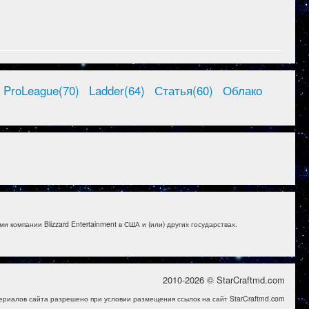
ProLeague(70)
Ladder(64)
Статья(60)
Облако
и компании Blizzard Entertainment в США и (или) других государствах.
2010-2026 © StarCraftmd.com
ериалов сайта разрешено при условии размещения ссылок на сайт StarCraftmd.com