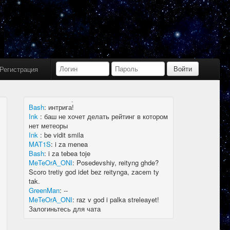
Bash
:
limboid, заходил бы в Дискорд не
пропустил бы.
Ink
:
limboid, сейчас как бы всё сообщество
в дискорде, там всегда инфа самая
актуальная
k7.Gladiator
:
yoyo
Ink
:
yoyo
Регистрация
MAT1S
:
гладиатор = бв нагибатор?
Ink
:
на 20 лей игратор
MeTeOrA_ONI
:
Быть или не быть рейтингу,
вот в чем вопрос 🤔
Bash
:
интрига!
Ink
:
баш не хочет делать рейтинг в котором
нет метеоры
Ink
:
be vidit smila
MAT1S
:
i za menea
Bash
:
i za tebea toje
MeTeOrA_ONI
:
Posedevshiy, reityng ghde?
Scoro tretiy god idet bez reitynga, zacem ty
tak.
GreenMan
:
--
MeTeOrA_ONI
:
raz v god i palka streleayet!
Залогиньтесь для чата