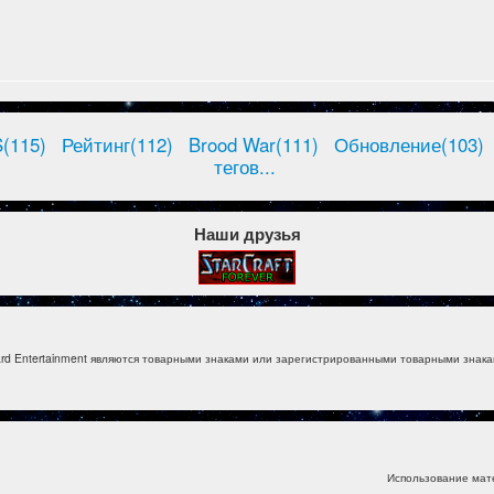
(115)
Рейтинг(112)
Brood War(111)
Обновление(103)
тегов...
Наши друзья
izzard Entertainment являются товарными знаками или зарегистрированными товарными знакам
Использование мат