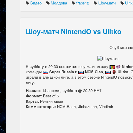
Видео
Молдова
fraps12
Шоу-матч
Ulit
Шоу-матч NintendO vs Ulitko
Опубликова
В субботу в 20:30 состоится шоу-матч между
Nint
команды
Super Russia
и
NCM Clan,
Ulitko.
О
играли в алмазной лиге, а в этом сезоне NintendO повысил
лигу.
Начало
: 14 апреля, суббота @ 20:30 EET
Формат:
Best of 5
Карты:
Рейтинговые
Комментаторы:
NCM.Bash, Jinhazman, Vladimir