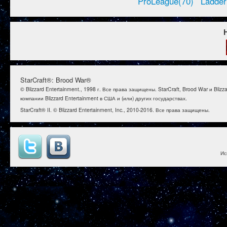
ProLeague(70)
Ladder
StarCraft®: Brood War®
© Blizzard Entertainment., 1998 г. Все права защищены. StarCraft, Brood War и B
компании Blizzard Entertainment в США и (или) других государствах.
StarCraft® II. © Blizzard Entertainment, Inc., 2010-2016. Все права защищены.
Ис