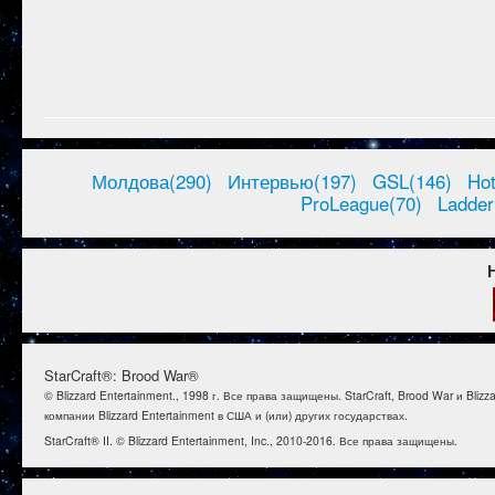
Молдова(290)
Интервью(197)
GSL(146)
Ho
ProLeague(70)
Ladder
StarCraft®: Brood War®
© Blizzard Entertainment., 1998 г. Все права защищены. StarCraft, Brood War и B
компании Blizzard Entertainment в США и (или) других государствах.
StarCraft® II. © Blizzard Entertainment, Inc., 2010-2016. Все права защищены.