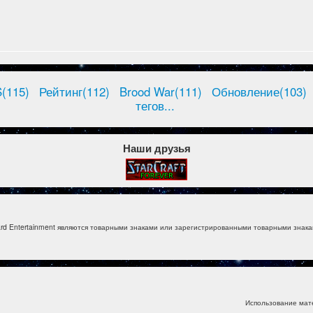
(115)
Рейтинг(112)
Brood War(111)
Обновление(103)
тегов...
Наши друзья
izzard Entertainment являются товарными знаками или зарегистрированными товарными знакам
Использование мат