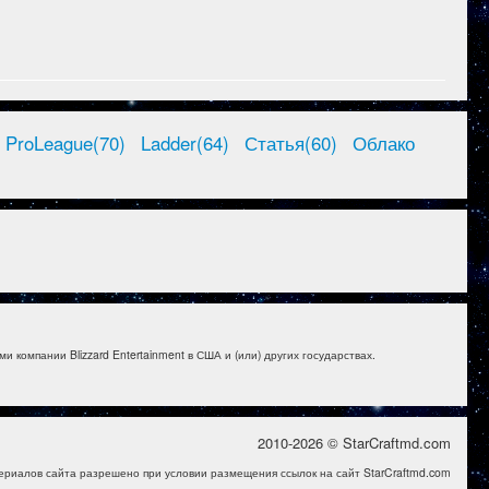
ProLeague(70)
Ladder(64)
Статья(60)
Облако
и компании Blizzard Entertainment в США и (или) других государствах.
2010-2026 © StarCraftmd.com
ериалов сайта разрешено при условии размещения ссылок на сайт StarCraftmd.com