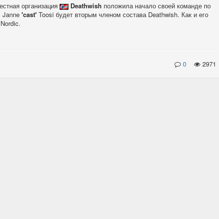
вестная организация
Deathwish
положила начало своей команде по
Janne
'cast'
Toosi будет вторым членом состава Deathwish. Как и его
Nordic.
0
2971