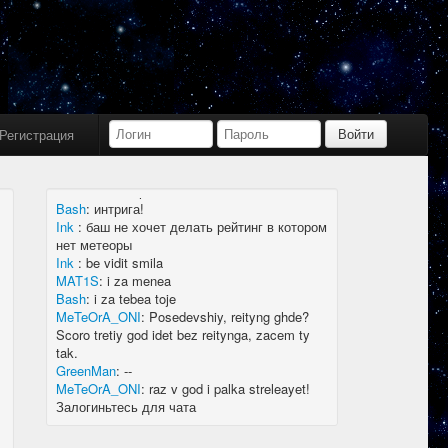
Bash
:
limboid, заходил бы в Дискорд не
пропустил бы.
Ink
:
limboid, сейчас как бы всё сообщество
в дискорде, там всегда инфа самая
актуальная
k7.Gladiator
:
yoyo
Ink
:
yoyo
Регистрация
MAT1S
:
гладиатор = бв нагибатор?
Ink
:
на 20 лей игратор
MeTeOrA_ONI
:
Быть или не быть рейтингу,
вот в чем вопрос 🤔
Bash
:
интрига!
Ink
:
баш не хочет делать рейтинг в котором
нет метеоры
Ink
:
be vidit smila
MAT1S
:
i za menea
Bash
:
i za tebea toje
MeTeOrA_ONI
:
Posedevshiy, reityng ghde?
Scoro tretiy god idet bez reitynga, zacem ty
tak.
GreenMan
:
--
MeTeOrA_ONI
:
raz v god i palka streleayet!
Залогиньтесь для чата