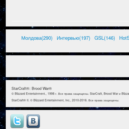
Молдова(290)
Интервью(197)
GSL(146)
HotS
StarCraft®: Brood War®
© Blizzard Entertainment., 1998 г. Все права защищены. StarCraft, Brood War и Bl
StarCraft® II. © Blizzard Entertainment, Inc., 2010-2016. Все права защищены.